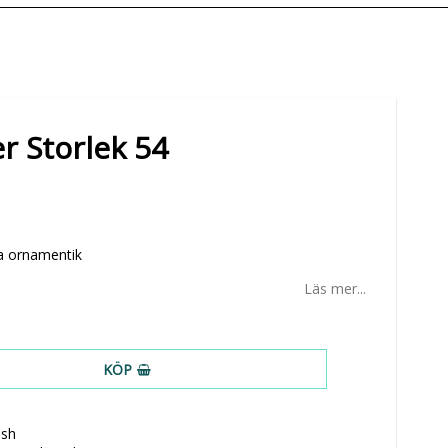
er Storlek 54
ida ornamentik
Läs mer...
KÖP
ish