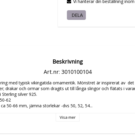
Vi hanterar din beställning ino
DELA
Beskrivning
Art.nr: 3010100104
g ring med typisk vikingatida ornamentik. Mönstret är inspirerat av  de
er; drakar och ormar som dragits ut till långa slingor och flätats i varan
 Sterling silver 925. 

50-62

ca 50-66 mm, jämna storlekar -dvs 50, 52, 54...
Visa mer