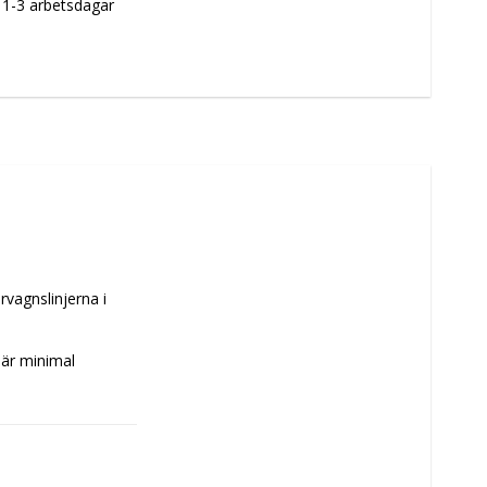
m 1-3 arbetsdagar
vagnslinjerna i 
är minimal 
 handtvätt. Vid 
 Torktumlas på låg 
.
