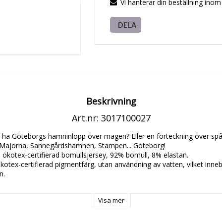
Vi hanterar din beställning ino
DELA
Beskrivning
Art.nr: 3017100027
ja ha Göteborgs hamninlopp över magen? Eller en förteckning över spår
 Majorna, Sannegårdshamnen, Stampen... Göteborg!

i ökotex-certifierad bomullsjersey, 92% bomull, 8% elastan. 

otex-certifierad pigmentfärg, utan användning av vatten, vilket inneb
. 

g är känsligt när tyget är vått, undvik därför att gnugga tyget t.ex. vid
Visa mer
 i max 40 grader och använd ett fosfatfritt tvättmedel utan blekmedel.
t hängtorka. Om strykning är nödvändig görs detta på plaggets avigsida