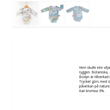
Vem skulle inte vil
ryggen. Botaniska,
Bodyn är tillverkad 
Trycket görs med ök
påverkan på naturen
Kan krympa 3%. 

Tvättråd: Pigmentfär
maskintvätt, tvätta
temperatur eller lå