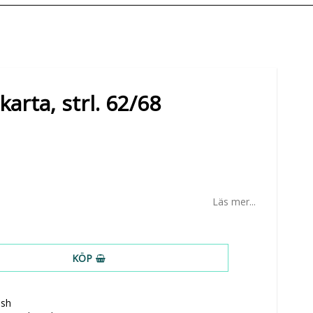
arta, strl. 62/68
Läs mer...
KÖP
ish