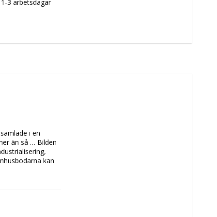
m 1-3 arbetsdagar
samlade i en 
mer än så … Bilden 
ustrialisering, 
ronhusbodarna kan 