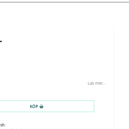
r
Läs mer...
KÖP
ish