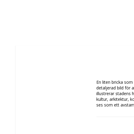
En liten bricka so
detaljerad bild för 
illustrerar stadens 
kultur, arkitektur, 
ses som ett avstamp
Design Thomas O

Brickans storlek: 2