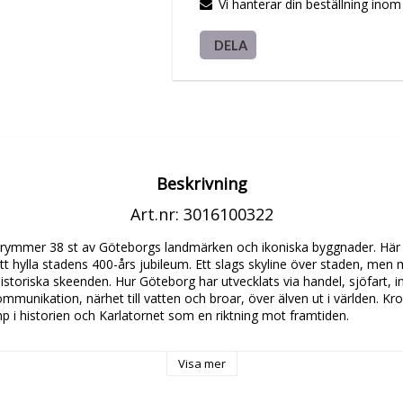
Vi hanterar din beställning ino
DELA
Beskrivning
Art.nr: 3016100322
m rymmer 38 st av Göteborgs landmärken och ikoniska byggnader. Här 
att hylla stadens 400-års jubileum. Ett slags skyline över staden, men 
historiska skeenden. Hur Göteborg har utvecklats via handel, sjöfart, ind
kommunikation, närhet till vatten och broar, över älven ut i världen. K
 i historien och Karlatornet som en riktning mot framtiden.

Visa mer
7 x 20 cm