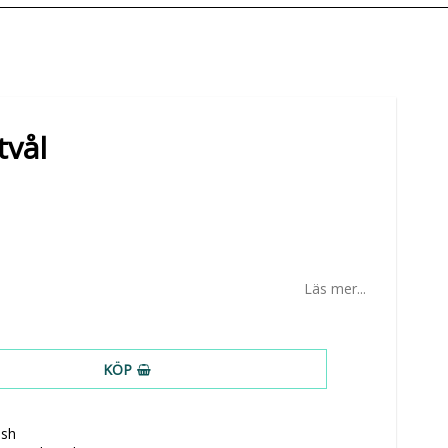
tvål
Läs mer...
KÖP
ish