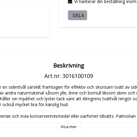
Vi hanterar din beställning ino
DELA
Beskrivning
Art.nr: 3016100109
r en sidentvål särskilt framtagen för effektiv och skonsam tvätt av sid
 av andra naturmaterial såsom ylle, linne och bomull liksom skinn och 
åller sin mjukhet och lyster tack vare att Almgrens tvättvål rengör och
r också mycket bra för känslig hud.

Sverige och inga konserveringsmedel eller parfymer tillsätts. Palmoljan 
rtifierad.

Visa mer