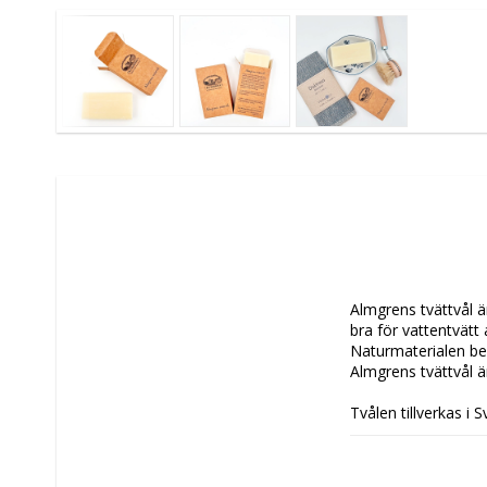
Almgrens tvättvål ä
bra för vattentvätt
Naturmaterialen beh
Almgrens tvättvål ä
Tvålen tillverkas i 
Malaysia och rspo-ce
Vikt: 100 g