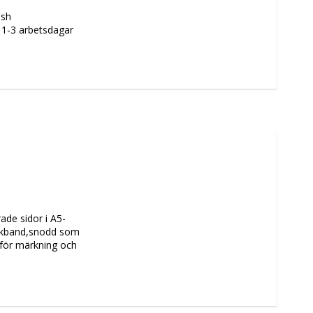
ish
m 1-3 arbetsdagar
ade sidor i A5-
ärkband,snodd som 
för märkning och 