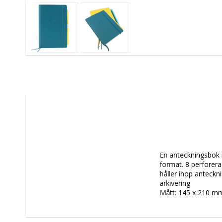
En anteckningsbok m
format. 8 perforera
håller ihop anteck
arkivering

Mått: 145 x 210 m