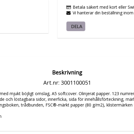
Betala säkert med kort eller Sw
Vi hanterar din beställning ino
DELA
Beskrivning
Art.nr: 3001100051
ed mjukt böjligt omslag, A5 softcover. Olinjerat papper. 123 numrer
de och löstagbara sidor, innerficka, sida för innehållsförteckning, m
ningsboken, trådbunden, FSC®-märkt papper (80 g/m2), klistermärken 
m